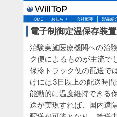
HOME
お知らせ
会社概要
製品紹
電子制御定温保存装置「
治験実施医療機関への治
ク便によるものが主流で
保冷トラック便の配送で
けには3日以上の配送時
能動的に温度維持できる
送が実現すれば、国内遠隔
配送が可能となり、輸送